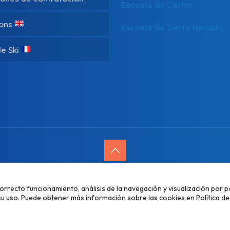
Escuela Ski Cerler
sons
Escuela Ski Sierra Nevada
e Ski
Desarrollado por
Alpe Creativa
correcto funcionamiento, análisis de la navegación y visualización por p
ca de privacidad
LOPIVI
Política de cookies
Configurar cookies
su uso. Puede obtener más información sobre las cookies en
Política d