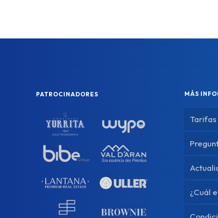
MÁS INF
PATROCINADORES
Tarifas
Pregun
Actual
¿Cuál e
Condici