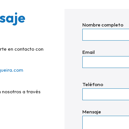
saje
Nombre completo
erte en contacto con
Email
queira.com
Por
Teléfono
favor,
n nosotros a través
deja
este
Mensaje
campo
vacío.