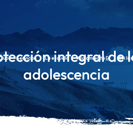
otección integral de l
Club
Servicios
La escuela
Alojamiento
Ski le
adolescencia